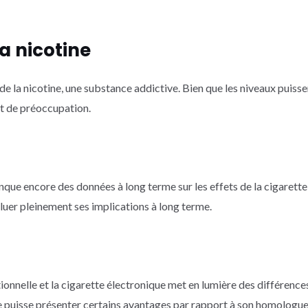
la nicotine
de la nicotine, une substance addictive. Bien que les niveaux puisse
jet de préoccupation.
anque encore des données à long terme sur les effets de la cigarette
uer pleinement ses implications à long terme.
ionnelle et la cigarette électronique met en lumière des différences 
e puisse présenter certains avantages par rapport à son homologue tr