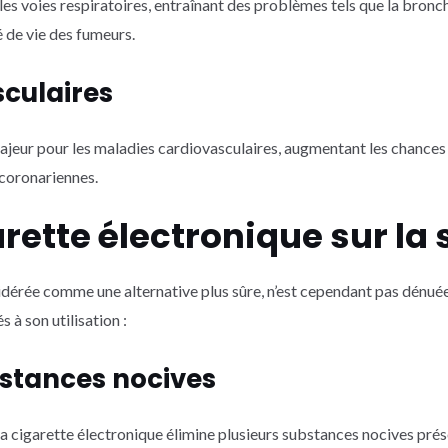
es voies respiratoires, entraînant des problèmes tels que la bronc
é de vie des fumeurs.
sculaires
majeur pour les maladies cardiovasculaires, augmentant les chance
 coronariennes.
arette électronique sur la
idérée comme une alternative plus sûre, n’est cependant pas dénué
 à son utilisation :
bstances nocives
la cigarette électronique élimine plusieurs substances nocives pré