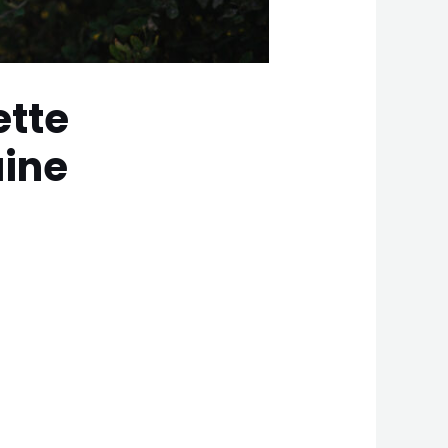
ette
aine